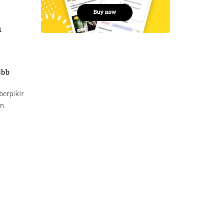
n
sbb
erpikir
an